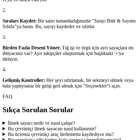
2.
Sıraları Kaydet:
Bir satırı tamamladığınızda "Sırayı Bitir & Sayımı
Sıfırla"ya basın. Bu, sayıyı kaydeder ve sıfırlar.
3.
Birden Fazla Deseni Yönet:
Tığ işi ve örgü için ayrı sayaçlara mı
ihtiyacınız var? Ayrı takipçiler oluşturmak için başlıktaki '+'ya
tıklayın.
4.
Gelişmiş Kontroller:
Her şeyi sıfırlamak, bir sekmeyi silmek veya
hata yaptıysanız bir girişi geri almak için "Seçenekler"i açın.
FAQ
Sıkça Sorulan Sorular
İlmek sayacı nedir ve nasıl çalışır?
Bu çevrimiçi ilmek sayacını nasıl kullanırım?
Bu ücretsiz çevrimiçi araç ilerlememi kaydediyor mu?
Bir uygulama gibi birden fazla projeyi yönetebilir miyim?