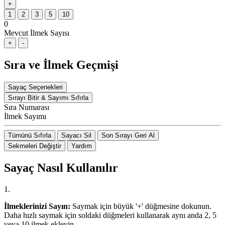
+
1
2
3
5
10
0
Mevcut İlmek Sayısı
+
-
Sıra ve İlmek Geçmişi
Sayaç Seçenekleri
Sırayı Bitir & Sayımı Sıfırla
Sıra Numarası
İlmek Sayımı
Tümünü Sıfırla
Sayacı Sil
Son Sırayı Geri Al
Sekmeleri Değiştir
Yardım
Sayaç Nasıl Kullanılır
1.
İlmeklerinizi Sayın:
Saymak için büyük '+' düğmesine dokunun.
Daha hızlı saymak için soldaki düğmeleri kullanarak aynı anda 2, 5
veya 10 ilmek ekleyin.