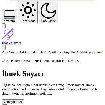
System
Light Mode
Dark Mode
İlmek Sayacı
Ana Sayfa
Hakkımızda
İletişim
Şartlar ve koşullar
Gizlilik politikası
© 2026 İlmek Sayacı. ❤️ ile oluşturuldu
BigTechies
.
İlmek Sayacı
Tığ işi ve örgü için nihai ücretsiz çevrimiçi ilmek sayacı. İlmek
sayınızı takip edin, sıraları kaydedin ve tek bir araçta birden fazla
deseni yönetin. İndirme gerekmez.
Varsayılan 01